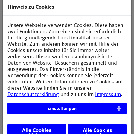
fehlt):
Hinweis zu Cookies
Deine Nachricht an uns (freiwillig):
Unsere Webseite verwendet Cookies. Diese haben
zwei Funktionen: Zum einen sind sie erforderlich
für die grundlegende Funktionalität unserer
Website. Zum anderen können wir mit Hilfe der
Cookies unsere Inhalte für Sie immer weiter
verbessern. Hierzu werden pseudonymisierte
Wie hast Du von makeTech erfahren?
Daten von Website-Besuchern gesammelt und
Schulkamerad/in
ausgewertet. Das Einverständnis in die
Verwendung der Cookies können Sie jederzeit
Freund/in einer anderen Schule
widerrufen. Weitere Informationen zu Cookies auf
dieser Website finden Sie in unserer
Familie
Datenschutzerklärung
und zu uns im
Impressum
.
Lehrer/in deiner Schule
Poster/Flyer in deiner Schule
Einstellungen
Poster/Flyer außerhalb der Schule
Nichts davon (nutze gerne das Nachrichtenfeld)
Alle Cookies
Alle Cookies