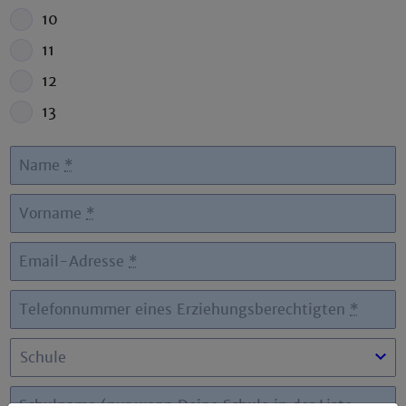
10
11
12
13
Name
*
Vorname
*
Email-Adresse
*
Telefonnummer eines Erziehungsberechtigten
*
Schulname (nur wenn Deine Schule in der Liste