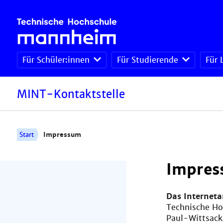
Für Schüler:innen
Für Studierende
Für 
MINT-Kontaktstelle
Start
Impressum
Impres
Das Internet
Technische H
Paul-Wittsack