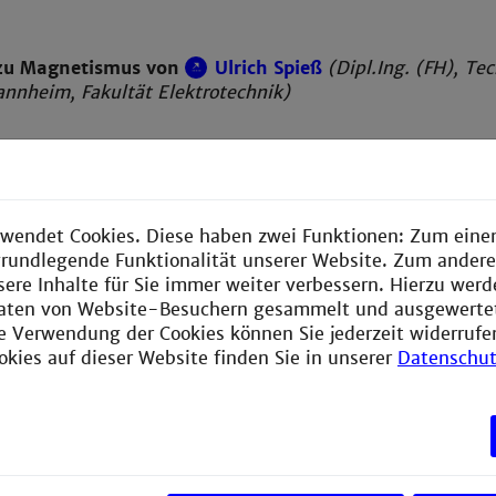
zu Magnetismus von
Ulrich Spieß
(Dipl.Ing. (FH), Te
nnheim, Fakultät Elektrotechnik)
wendet Cookies. Diese haben zwei Funktionen: Zum einen
e grundlegende Funktionalität unserer Website. Zum ander
sere Inhalte für Sie immer weiter verbessern. Hierzu wer
aten von Website-Besuchern gesammelt und ausgewerte
ie Verwendung der Cookies können Sie jederzeit widerrufe
okies auf dieser Website finden Sie in unserer
Datenschut
zu Optik von
Fabian Bernstein
(Dipl.-Phys., M.A., StR