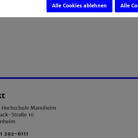
Alle Cookies ablehnen
Alle C
nkfurt, Institut für Didaktik der Physik)
kt
e Hochschule Mannheim
ack-Straße 10
nnheim
1 292-6111