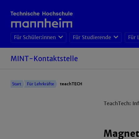
Für Schüler:innen
Für Studierende
Für 
MINT-Kontaktstelle
Start
Für Lehrkräfte
teachTECH
TeachTech: Inf
Magnet