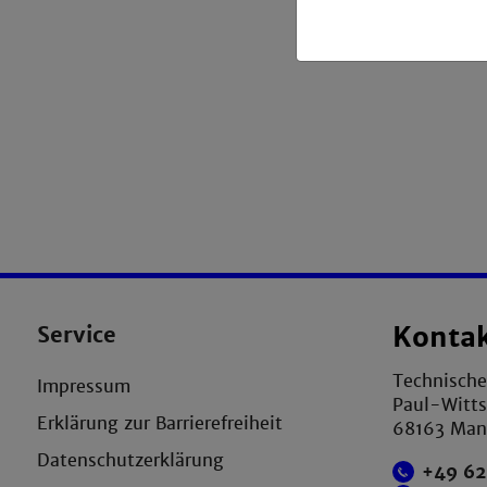
Universität Fra
Service
Konta
Technisch
Impressum
Paul-Witts
Erklärung zur Barrierefreiheit
68163 Ma
Datenschutzerklärung
+49 62