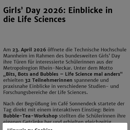
Girls’ Day 2026: Einblicke in
die Life Sciences
Am
23. April 2026
öffnete die
Technische Hochschule
Mannheim
im Rahmen des bundesweiten Girls’ Day
ihre Türen für interessierte Schülerinnen aus der
Metropolregion Rhein-Neckar. Unter dem Motto
„Bits, Bots and Bubbles – Life Science mal anders“
erhielten
32 Teilnehmerinnen
spannende und
praxisnahe Einblicke in verschiedene Studien- und
Forschungsbereiche der Life Sciences.
Nach der Begrüßung im Café Sonnendeck startete der
Tag direkt mit einem interaktiven Einstieg: Beim
Bubble-Tea-Workshop
stellten die Schülerinnen ihre
eigenen Getränke her und erhielten gleichzeitig
Einblicke in die zugrunde liegenden