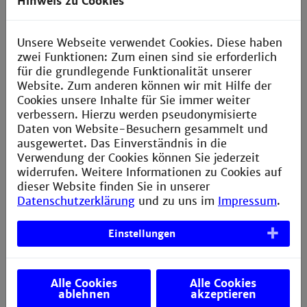
Hinweis zu Cookies
wissenschaftlichen Zusammenhänge.
Im Anschluss ging es in die Labore der Hochschule.
Unsere Webseite verwendet Cookies. Diese haben
Dort konnten die Teilnehmerinnen im organisch-
zwei Funktionen: Zum einen sind sie erforderlich
chemischen Labor
DNA aus Bananen extrahieren
für die grundlegende Funktionalität unserer
und so grundlegende Methoden der Biotechnologie
Website. Zum anderen können wir mit Hilfe der
selbst ausprobieren. Beim darauffolgenden Frühstück
Cookies unsere Inhalte für Sie immer weiter
bot sich zudem die Gelegenheit zum persönlichen
verbessern. Hierzu werden pseudonymisierte
Austausch mit einer Professorin, die Einblicke in ihren
Daten von Website-Besuchern gesammelt und
Werdegang und den Studienalltag gab.
ausgewertet. Das Einverständnis in die
Verwendung der Cookies können Sie jederzeit
Ein weiteres Highlight war der Besuch der
widerrufen. Weitere Informationen zu Cookies auf
Verfahrenshalle: Hier erlebten die Schülerinnen
vom
dieser Website finden Sie in unserer
Pulver zur Tablette, wie Tabletten entstehen – und
Datenschutzerklärung
und zu uns im
Impressum
.
konnten selbst an der Tablettenpresse mitarbeiten.
Im Rahmen einer „Sneak Peak“ in aktuelle
Einstellungen
Forschungsthemen präsentierten Forschende moderne
Ansätze aus den Bereichen
Assistenzrobotik,
Künstliche Intelligenz und Computer Vision
– von
Alle Cookies
Alle Cookies
sprachgesteuerter Interaktion bis hin zur
ablehnen
akzeptieren
Prozessautomatisierung.